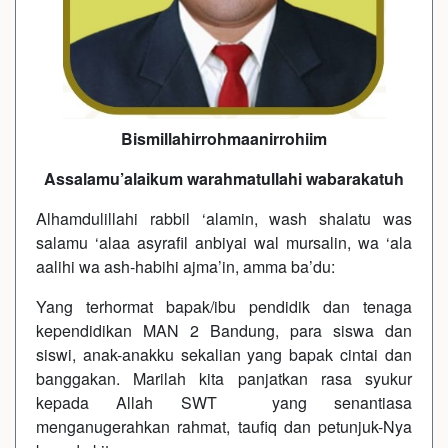
Bismillahirrohmaanirrohiim
Assalamu’alaikum warahmatullahi wabarakatuh
Alhamdulillahi rabbil ‘alamin, wash shalatu was
salamu ‘alaa asyrafil anbiyai wal mursalin, wa ‘ala
aalihi wa ash-habihi ajma’in, amma ba’du:
Yang terhormat bapak/ibu pendidik dan tenaga
kependidikan MAN 2 Bandung, para siswa dan
siswi, anak-anakku sekalian yang bapak cintai dan
banggakan. Marilah kita panjatkan rasa syukur
kepada Allah SWT yang senantiasa
menganugerahkan rahmat, taufiq dan petunjuk-Nya