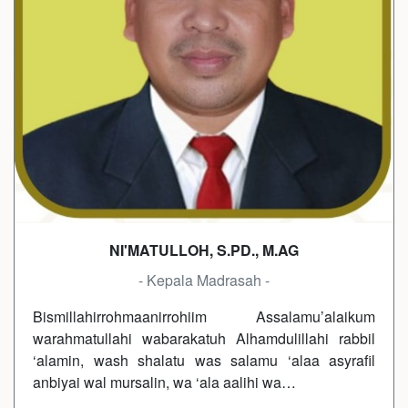
NI'MATULLOH, S.PD., M.AG
- Kepala Madrasah -
Bismillahirrohmaanirrohiim Assalamu’alaikum
warahmatullahi wabarakatuh Alhamdulillahi rabbil
‘alamin, wash shalatu was salamu ‘alaa asyrafil
anbiyai wal mursalin, wa ‘ala aalihi wa…