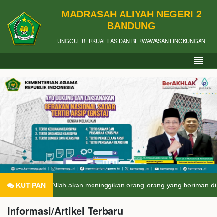
MADRASAH ALIYAH NEGERI 2
BANDUNG
UNGGUL BERKUALITAS DAN BERWAWASAN LINGKUNGAN
KUTIPAN
ah akan meninggikan orang-orang yang beriman di antaramu dan orang
Informasi/Artikel Terbaru