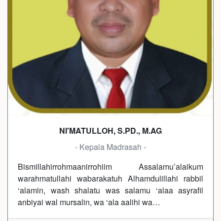
NI'MATULLOH, S.PD., M.AG
- Kepala Madrasah -
Bismillahirrohmaanirrohiim Assalamu’alaikum
warahmatullahi wabarakatuh Alhamdulillahi rabbil
‘alamin, wash shalatu was salamu ‘alaa asyrafil
anbiyai wal mursalin, wa ‘ala aalihi wa…