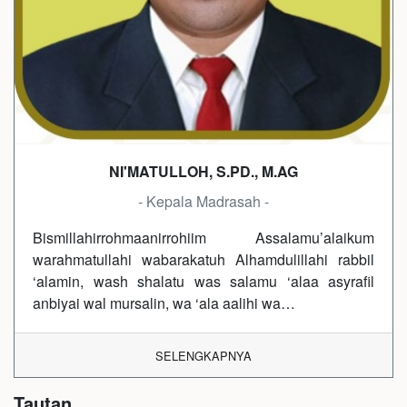
NI'MATULLOH, S.PD., M.AG
- Kepala Madrasah -
Bismillahirrohmaanirrohiim Assalamu’alaikum
warahmatullahi wabarakatuh Alhamdulillahi rabbil
‘alamin, wash shalatu was salamu ‘alaa asyrafil
anbiyai wal mursalin, wa ‘ala aalihi wa…
SELENGKAPNYA
Tautan