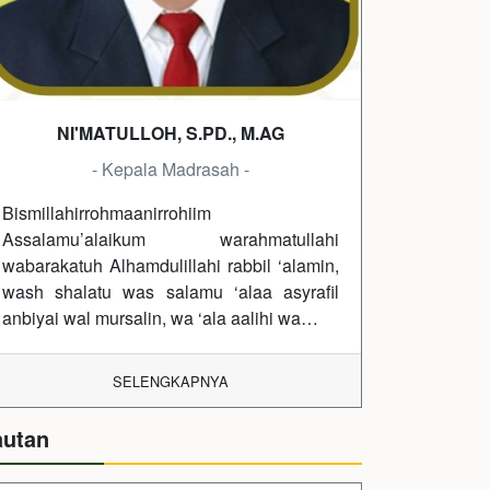
NI'MATULLOH, S.PD., M.AG
- Kepala Madrasah -
Bismillahirrohmaanirrohiim
Assalamu’alaikum warahmatullahi
wabarakatuh Alhamdulillahi rabbil ‘alamin,
wash shalatu was salamu ‘alaa asyrafil
anbiyai wal mursalin, wa ‘ala aalihi wa…
SELENGKAPNYA
autan