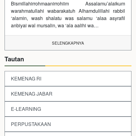
Bismillahirrohmaanirrohiim Assalamu’alaikum
warahmatullahi wabarakatuh Alhamdulillahi rabbil
‘alamin, wash shalatu was salamu ‘alaa asyrafil
anbiyai wal mursalin, wa ‘ala aalihi wa…
SELENGKAPNYA
Tautan
KEMENAG RI
KEMENAG JABAR
E-LEARNING
PERPUSTAKAAN