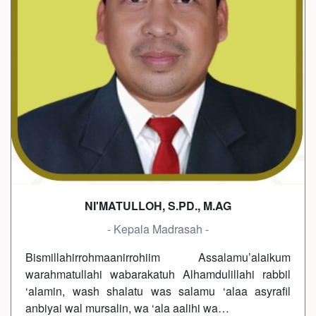
NI'MATULLOH, S.PD., M.AG
- Kepala Madrasah -
Bismillahirrohmaanirrohiim Assalamu’alaikum
warahmatullahi wabarakatuh Alhamdulillahi rabbil
‘alamin, wash shalatu was salamu ‘alaa asyrafil
anbiyai wal mursalin, wa ‘ala aalihi wa…