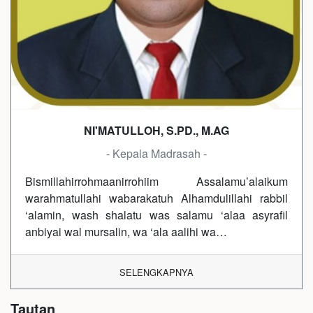
NI'MATULLOH, S.PD., M.AG
- Kepala Madrasah -
Bismillahirrohmaanirrohiim Assalamu’alaikum
warahmatullahi wabarakatuh Alhamdulillahi rabbil
‘alamin, wash shalatu was salamu ‘alaa asyrafil
anbiyai wal mursalin, wa ‘ala aalihi wa…
SELENGKAPNYA
Tautan